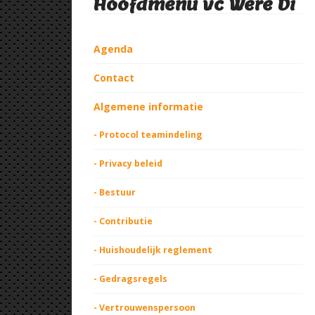
Hoofdmenu vc Were Di
Agenda
Contact
Algemene informatie
- Protocol teamindeling
- Privacy beleid
- Bestuur
- Contributie
- Huishoudelijk reglement
- Gedragsregels
- Vertrouwenspersoon