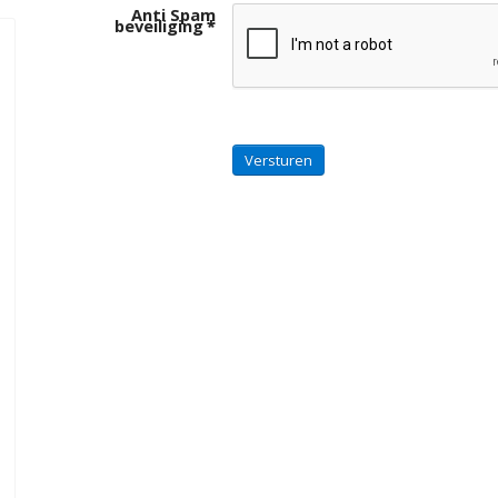
Anti Spam
beveiliging
*
Versturen
 WACHTWOORD